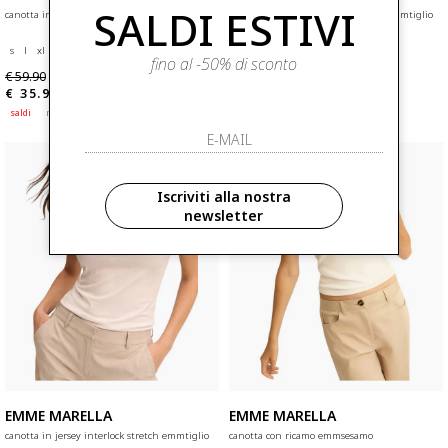
SALDI ESTIVI
canotta in jersey interlock stretch emmtiglio
canotta in jersey interlock stretch emmtiglio
s
l
xl
l
xl
fino al -50% di sconto
€ 59.90
€ 59.90
-40.1%
-40.1%
€ 35.90
€ 35.90
saldi
nuovi arrivi
saldi
nuovi arrivi
Iscriviti alla nostra
newsletter
EMME MARELLA
EMME MARELLA
canotta in jersey interlock stretch emmtiglio
canotta con ricamo emmsesamo