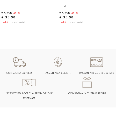
l
l
xl
€ 59.90
€ 59.90
-40.1%
-40.1%
€ 35.90
€ 35.90
saldi
nuovi arrivi
saldi
nuovi arrivi
CONSEGNA EXPRESS
ASSISTENZA CLIENTI
PAGAMENTI SICURI E A RATE
ISCRIVITI ED ACCEDI A PROMOZIONI
CONSEGNA IN TUTTA EUROPA
RISERVATE