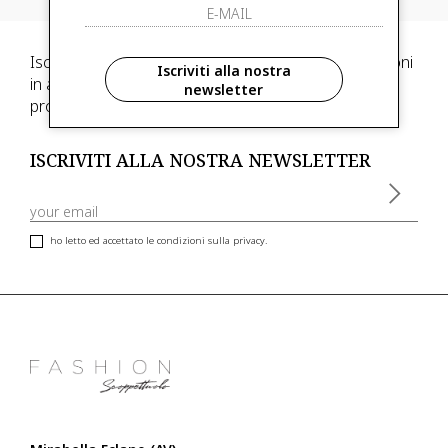
Iscriviti alla newsletter e scegli di ricevere informazioni
Iscriviti alla nostra
in anteprima ed anticipazioni di collezioni, inoltre,
newsletter
promozioni esclusive riservate ai nostri clienti VIP
ISCRIVITI ALLA NOSTRA NEWSLETTER
ho letto ed accettato le condizioni sulla privacy.