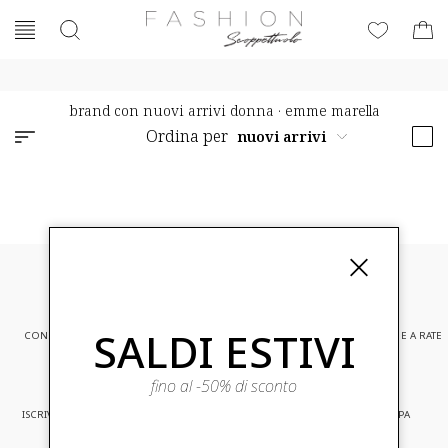
brand con nuovi arrivi donna
·
emme marella
Ordina per
SALDI ESTIVI
CONSEGNA EXPRESS
ASSISTENZA CLIENTI
PAGAMENTI SICURI E A RATE
fino al -50% di sconto
ISCRIVITI ED ACCEDI A PROMOZIONI
CONSEGNA IN TUTTA EUROPA
RISERVATE