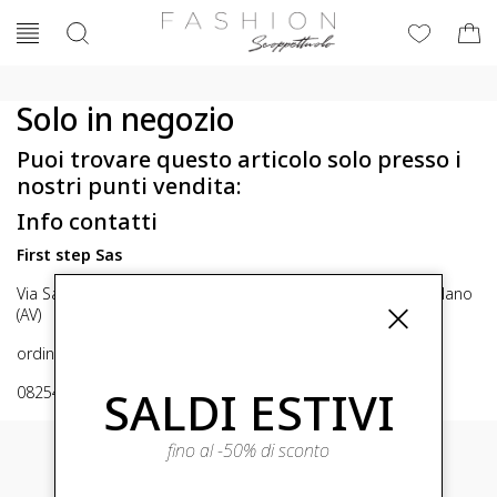
Solo in negozio
Puoi trovare questo articolo solo presso i
nostri punti vendita:
Info contatti
First step Sas
Via San Michele 16, Mirabella Eclano (Av) 83036 Mirabella Eclano
(AV)
ordini@fashionscoppettuolo.it
SALDI ESTIVI
0825449414
fino al -50% di sconto