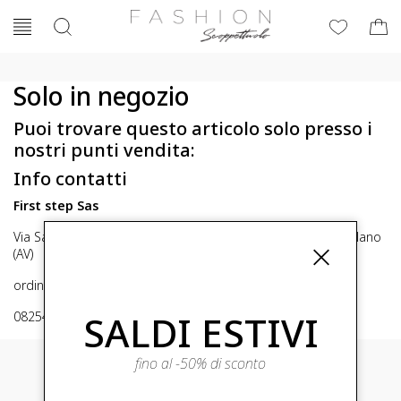
Solo in negozio
Puoi trovare questo articolo solo presso i
nostri punti vendita:
Info contatti
First step Sas
Via San Michele 16, Mirabella Eclano (Av) 83036 Mirabella Eclano
(AV)
ordini@fashionscoppettuolo.it
SALDI ESTIVI
0825449414
fino al -50% di sconto