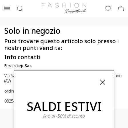
Solo in negozio
Puoi trovare questo articolo solo presso i
nostri punti vendita:
Info contatti
First step Sas
Via San Michele 16, Mirabella Eclano (Av) 83036 Mirabella Eclano
(AV)
ordini@fashionscoppettuolo.it
SALDI ESTIVI
0825449414
fino al -50% di sconto