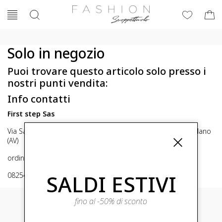
Solo in negozio
Puoi trovare questo articolo solo presso i
nostri punti vendita:
Info contatti
First step Sas
Via San Michele 16, Mirabella Eclano (Av) 83036 Mirabella Eclano
(AV)
ordini@fashionscoppettuolo.it
SALDI ESTIVI
0825449414
fino al -50% di sconto