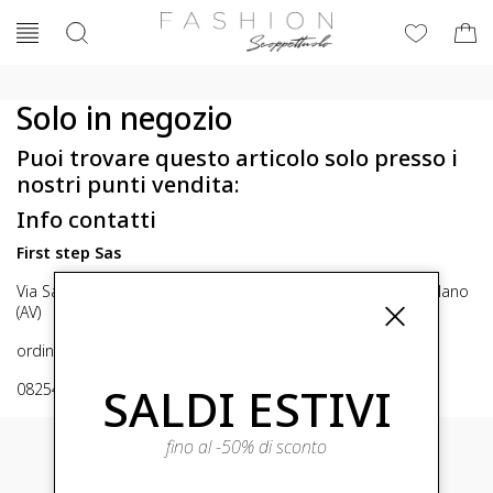
Solo in negozio
Puoi trovare questo articolo solo presso i
nostri punti vendita:
Info contatti
First step Sas
Via San Michele 16, Mirabella Eclano (Av) 83036 Mirabella Eclano
(AV)
ordini@fashionscoppettuolo.it
SALDI ESTIVI
0825449414
fino al -50% di sconto