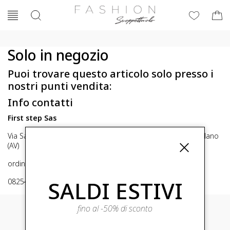
Solo in negozio
Puoi trovare questo articolo solo presso i
nostri punti vendita:
Info contatti
First step Sas
Via San Michele 16, Mirabella Eclano (Av) 83036 Mirabella Eclano
(AV)
ordini@fashionscoppettuolo.it
SALDI ESTIVI
0825449414
fino al -50% di sconto