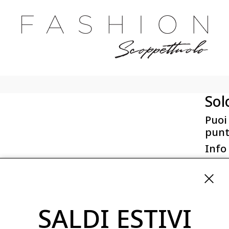
Sol
Puoi
punt
Info
First 
Via San
ordini
SALDI ESTIVI
08254