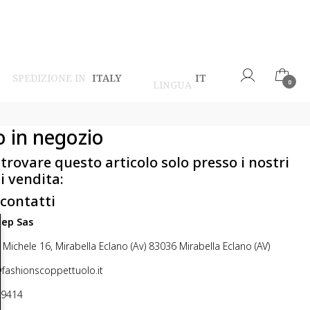
SPEDIZIONE IN
ITALY
IT
LINGUA
0
o in negozio
 trovare questo articolo solo presso i nostri
i vendita:
 contatti
step Sas
 Michele 16, Mirabella Eclano (Av) 83036 Mirabella Eclano (AV)
@fashionscoppettuolo.it
49414