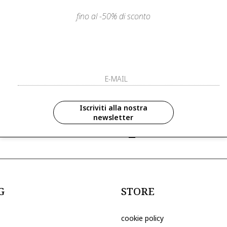
fino al -50% di sconto
LIENTI
PAGAMENTI SICURI E A RATE
ISCRIVITI ED 
R
ISCRIVITI ALLA NOS
zioni in anteprima ed
Iscriviti alla nostra
newsletter
ive riservate ai nostri clienti
ho letto ed accettato le condizioni sull
G
STORE
cookie policy