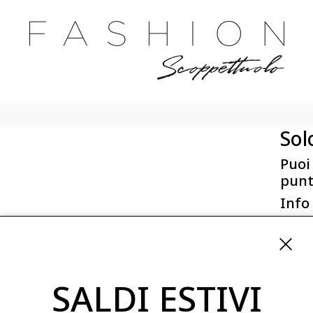
Sol
Puoi
punt
Info
First 
Via San
ordini
SALDI ESTIVI
08254