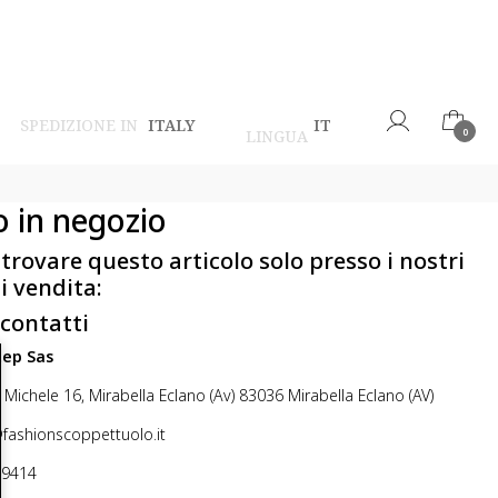
SPEDIZIONE IN
ITALY
IT
LINGUA
0
o in negozio
 trovare questo articolo solo presso i nostri
i vendita:
 contatti
step Sas
 Michele 16, Mirabella Eclano (Av) 83036 Mirabella Eclano (AV)
@fashionscoppettuolo.it
49414