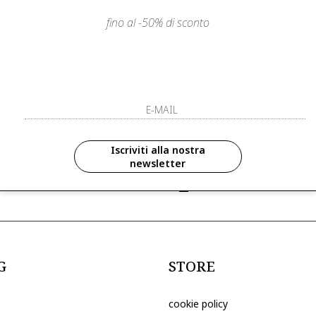
fino al -50% di sconto
LIENTI
PAGAMENTI SICURI E A RATE
ISCRIVITI ED 
R
ISCRIVITI ALLA NOS
zioni in anteprima ed
Iscriviti alla nostra
newsletter
ive riservate ai nostri clienti
ho letto ed accettato le condizioni sull
G
STORE
cookie policy