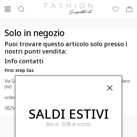
Solo in negozio
Puoi trovare questo articolo solo presso i
nostri punti vendita:
Info contatti
First step Sas
Via San Michele 16, Mirabella Eclano (Av) 83036 Mirabella Eclano
(AV)
ordini@fashionscoppettuolo.it
SALDI ESTIVI
0825449414
fino al -50% di sconto