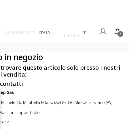
SPEDIZIONE IN
ITALY
IT
LINGUA
0
o in negozio
 trovare questo articolo solo presso i nostri
i vendita:
 contatti
step Sas
 Michele 16, Mirabella Eclano (Av) 83036 Mirabella Eclano (AV)
@fashionscoppettuolo.it
49414