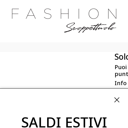
Sol
Puoi
punt
Info
First 
Via San
ordini
SALDI ESTIVI
08254