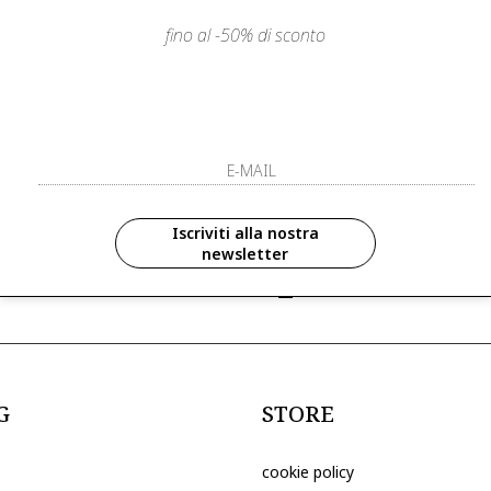
fino al -50% di sconto
LIENTI
PAGAMENTI SICURI E A RATE
ISCRIVITI ED 
R
ISCRIVITI ALLA NOS
zioni in anteprima ed
Iscriviti alla nostra
newsletter
ive riservate ai nostri clienti
ho letto ed accettato le condizioni sull
G
STORE
cookie policy