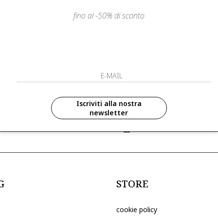
fino al -50% di sconto
LIENTI
PAGAMENTI SICURI E A RATE
ISCRIVITI ED 
R
ISCRIVITI ALLA NOS
zioni in anteprima ed
Iscriviti alla nostra
newsletter
ive riservate ai nostri clienti
ho letto ed accettato le condizioni sull
G
STORE
cookie policy