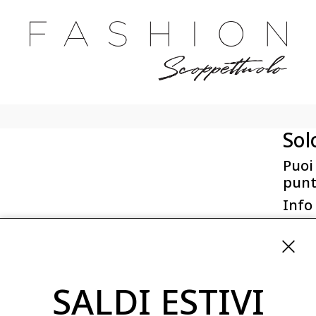
Sol
Puoi
punt
Info
First 
Via San
ordini
SALDI ESTIVI
08254