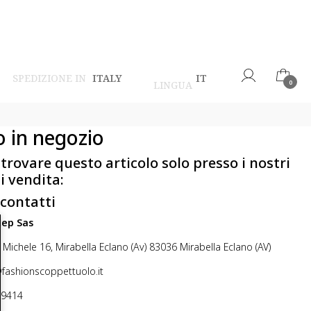
SPEDIZIONE IN
ITALY
IT
LINGUA
0
o in negozio
 trovare questo articolo solo presso i nostri
i vendita:
 contatti
step Sas
 Michele 16, Mirabella Eclano (Av) 83036 Mirabella Eclano (AV)
@fashionscoppettuolo.it
49414