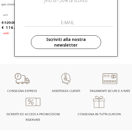
fino al -50% di sconto
geo classic marsupio con cintura a nastro
uni
€ 129.00
-10%
€ 116.10
saldi
Iscriviti alla nostra
newsletter
CONSEGNA EXPRESS
ASSISTENZA CLIENTI
PAGAMENTI SICURI E A RATE
ISCRIVITI ED ACCEDI A PROMOZIONI
CONSEGNA IN TUTTA EUROPA
RISERVATE