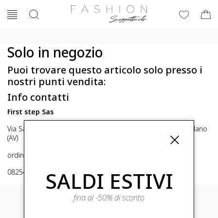
Solo in negozio
Puoi trovare questo articolo solo presso i
nostri punti vendita:
Info contatti
First step Sas
Via San Michele 16, Mirabella Eclano (Av) 83036 Mirabella Eclano
(AV)
ordini@fashionscoppettuolo.it
SALDI ESTIVI
0825449414
fino al -50% di sconto