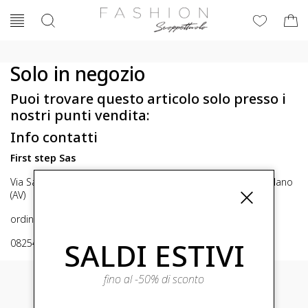
Solo in negozio
Puoi trovare questo articolo solo presso i
nostri punti vendita:
Info contatti
First step Sas
Via San Michele 16, Mirabella Eclano (Av) 83036 Mirabella Eclano
(AV)
ordini@fashionscoppettuolo.it
SALDI ESTIVI
0825449414
fino al -50% di sconto