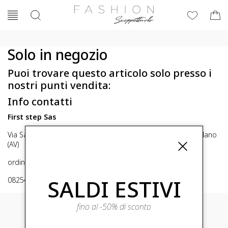
Solo in negozio
Puoi trovare questo articolo solo presso i
nostri punti vendita:
Info contatti
First step Sas
Via San Michele 16, Mirabella Eclano (Av) 83036 Mirabella Eclano
(AV)
ordini@fashionscoppettuolo.it
SALDI ESTIVI
0825449414
fino al -50% di sconto