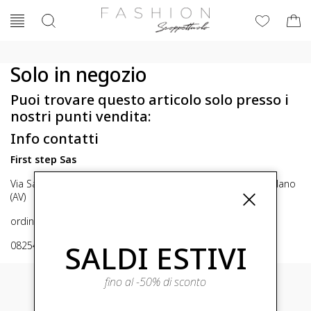
Solo in negozio
Puoi trovare questo articolo solo presso i
nostri punti vendita:
Info contatti
First step Sas
Via San Michele 16, Mirabella Eclano (Av) 83036 Mirabella Eclano
(AV)
ordini@fashionscoppettuolo.it
SALDI ESTIVI
0825449414
fino al -50% di sconto