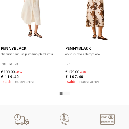
PENNYBLACK
PENNYBLACK
chemisier midi in puro lino pbieducata
abito in raso a stampa cow
38
40
48
44
€ 199.00
€ 179.00
-40%
-40%
€ 119.40
€ 107.40
saldi
nuovi arrivi
saldi
nuovi arrivi